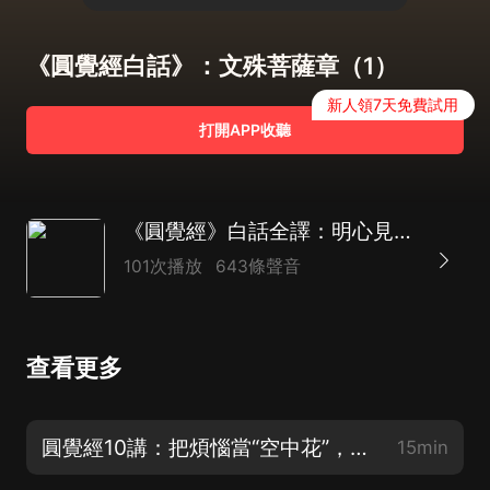
《圓覺經白話》：文殊菩薩章（1）
新人領7天免費試用
打開APP收聽
《圓覺經》白話全譯：明心見性·破除煩惱｜人生必讀
101次播放
643條聲音
查看更多
圓覺經10講：把煩惱當“空中花”，知道是眼病的那一刻輪回就停了
15min