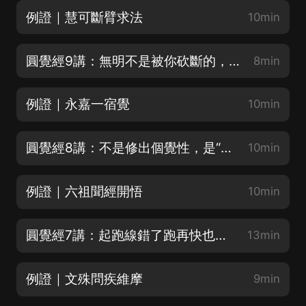
例證｜慧可斷臂求法
10min
圓覺經9講：無明不是被你砍斷的，是你認出本覺時它自己站不住
8min
例證｜永嘉一宿覺
10min
圓覺經8講：不是修出個覺性，是“照見”你本來的那面鏡子
10min
例證｜六祖聞經開悟
10min
圓覺經7講：起跑線錯了跑再快也繞圈：成佛的“因地”到底在哪
13min
例證｜文殊問疾維摩
9min