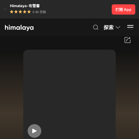
Himalaya-有聲書
打開 App
4.8k 安裝
探索