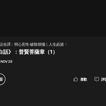
最佳女婿｜都市異能多人有聲劇｜一
種侃侃｜有聲小說
一種侃侃
米小圈上學記:一二三年級 | 暢銷出版
話全譯：明心見性·破除煩惱｜人生必讀
物
白話》：普賢菩薩章（1）
米小圈
 NOV 29
破壞者聯盟篇1-4季·猴子警長科學探
案記|寶寶巴士
寶寶巴士
音
喜歡
評
大奉打更人丨頭陀淵領銜多人有聲
劇|暢聽全集|王鶴棣、田曦薇主演影
視劇原著|賣報小郎君
頭陀淵講故事
總有這樣的歌只想一個人聽