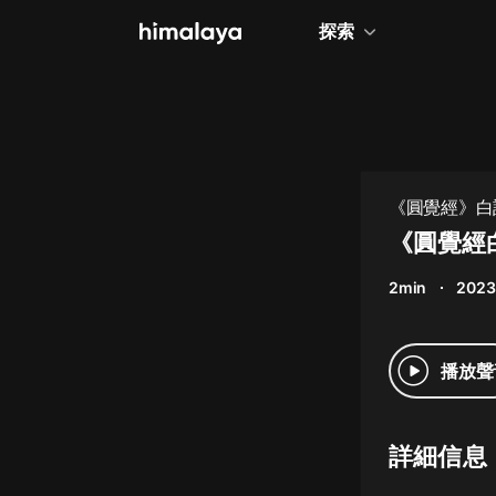
探索
全部
小說
個人成長
《圓覺經》白
相聲評書
《圓覺經
兒童
2min
2023
歷史
情感治愈
播放聲
健康養生
商業財經
詳細信息
廣播劇