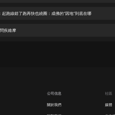
生命科學篇1-2·猴子警長科學探案記|
寶寶巴士科普
寶寶巴士
：起跑線錯了跑再快也繞圈：成佛的“因地”到底在哪
【新民間劇場】我的老千江湖｜ 有聲
的紫襟｜ 魔幻千手
問疾維摩
有聲的紫襟
《夜色鋼琴曲》
夜色鋼琴曲趙海洋
太荒吞天訣丨熱血玄幻丨紫襟領銜有
聲劇
有聲的紫襟
嫡女貴嫁 | 一刀蘇蘇團隊制作 | 古言
宮鬥重生爽文 多人有聲劇
公司信息
社區
一刀蘇蘇
中國大案紀實 | 每日一驚案！真實案
關於我們
媒體
件恐怖刑偵尚文
大舌頭尚文