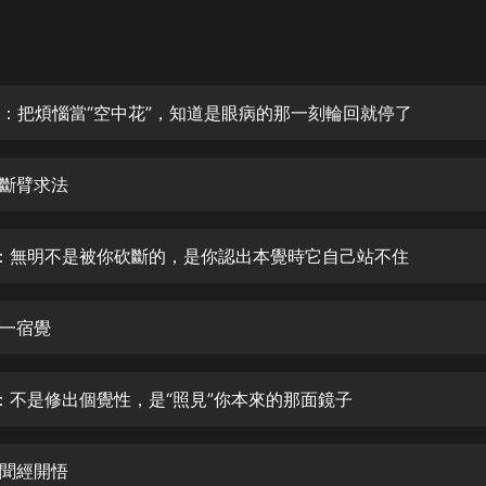
灰姑娘音樂
郭德綱於謙相聲全集
德雲社郭德綱相聲VIP
講：把煩惱當“空中花”，知道是眼病的那一刻輪回就停了
安全警長啦咘啦哆·假期篇|新篇章加
更|寶寶巴士故事
斷臂求法
寶寶巴士
凡人修仙傳|楊洋主演影視原著|薑廣
濤配音多播版本
：無明不是被你砍斷的，是你認出本覺時它自己站不住
光合積木
一宿覺
摸金天師【第一季】（紫襟演播）
有聲的紫襟
：不是修出個覺性，是“照見”你本來的那面鏡子
無敵六皇子|爆笑穿越|無敵流皇子|安
燃領銜有聲小說
安燃
聞經開悟