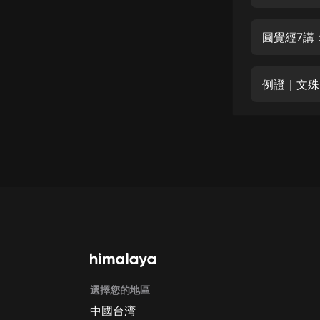
經典名著
人物傳記
圓覺經7講
電影
生活
例證｜文殊
英語
日語
課程
少兒教育
二次元
教育培訓
IT科技
選擇您的地區
汽車
中國台湾