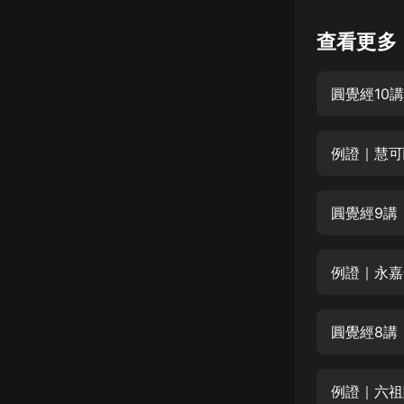
懸疑
查看更多
科幻
圓覺經10
好書精講
外語
例證｜慧可
耽美
認知思維
圓覺經9講
人文
音樂
例證｜永嘉
粵語
圓覺經8講
頭條
娛樂
例證｜六祖