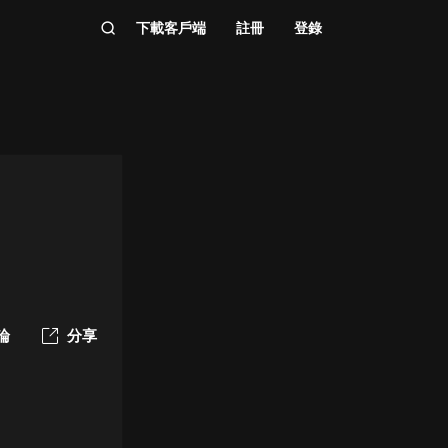
下載客戶端
註冊
登錄
論
分享