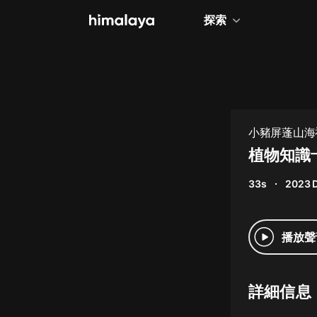
探索
全部
小說
個人成長
小豬屏蓬山海
相聲評書
植物知識
兒童
33s
2023 
歷史
情感治愈
播放聲
健康養生
商業財經
詳細信息
廣播劇