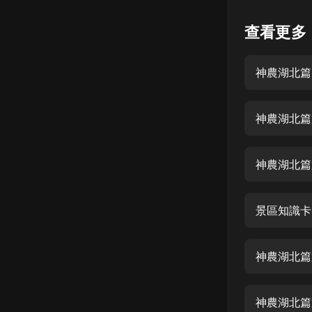
懸疑
查看更多
科幻
神農湖北篇
好書精講
外語
神農湖北篇
耽美
認知思維
神農湖北篇
人文
音樂
景區知識卡
粵語
神農湖北篇
頭條
娛樂
神農湖北篇