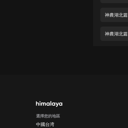
經典名著
人物傳記
神農湖北篇
電影
生活
神農湖北篇
英語
日語
課程
少兒教育
二次元
教育培訓
IT科技
選擇您的地區
汽車
中國台湾