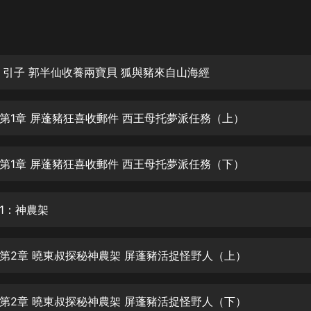
灰姑娘音樂
郭德綱於謙相聲全集
德雲社郭德綱相聲VIP
 引子 郭半仙收養兩寶貝 狐與豬來自山海經
安全警長啦咘啦哆·假期篇|新篇章加
更|寶寶巴士故事
第1章 屏蓬豬狂喜收郵件 西王母托夢派任務（上）
寶寶巴士
凡人修仙傳|楊洋主演影視原著|薑廣
濤配音多播版本
第1章 屏蓬豬狂喜收郵件 西王母托夢派任務（下）
光合積木
1：神農架
摸金天師【第一季】（紫襟演播）
有聲的紫襟
第2章 曉東叔探秘神農架 屏蓬豬活捉怪野人（上）
無敵六皇子|爆笑穿越|無敵流皇子|安
燃領銜有聲小說
安燃
第2章 曉東叔探秘神農架 屏蓬豬活捉怪野人（下）