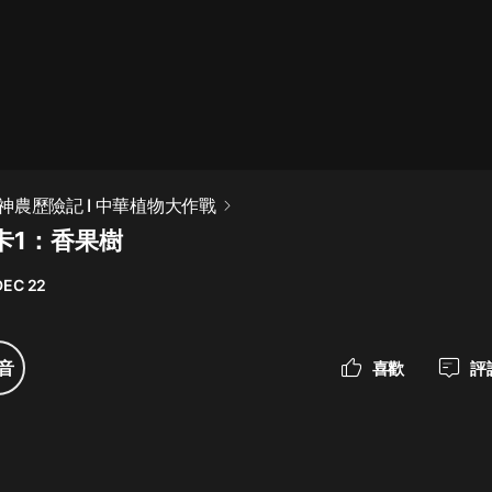
最佳女婿｜都市異能多人有聲劇｜一
種侃侃｜有聲小說
一種侃侃
米小圈上學記:一二三年級 | 暢銷出版
神農歷險記 I 中華植物大作戰
物
卡1：香果樹
米小圈
DEC 22
破壞者聯盟篇1-4季·猴子警長科學探
案記|寶寶巴士
寶寶巴士
音
喜歡
評
大奉打更人丨頭陀淵領銜多人有聲
劇|暢聽全集|王鶴棣、田曦薇主演影
視劇原著|賣報小郎君
頭陀淵講故事
總有這樣的歌只想一個人聽