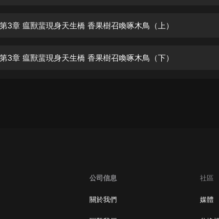
生命科學篇1-2·猴子警長科學探案記|
寶寶巴士科普
寶寶巴士
第3章 瘟獸蜚現身天生橋 香果樹召喚啄木鳥（上）
【新民間劇場】我的老千江湖｜ 有聲
的紫襟｜ 魔幻千手
第3章 瘟獸蜚現身天生橋 香果樹召喚啄木鳥（下）
有聲的紫襟
《夜色鋼琴曲》
夜色鋼琴曲趙海洋
太荒吞天訣丨熱血玄幻丨紫襟領銜有
聲劇
有聲的紫襟
嫡女貴嫁 | 一刀蘇蘇團隊制作 | 古言
宮鬥重生爽文 多人有聲劇
公司信息
社區
一刀蘇蘇
中國大案紀實 | 每日一驚案！真實案
關於我們
媒體
件恐怖刑偵尚文
大舌頭尚文