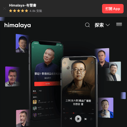
Himalaya-有聲書
打開 App
4.8k 安裝
探索