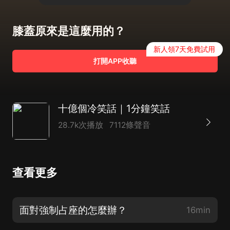
膝蓋原來是這麼用的？
新人領7天免費試用
打開APP收聽
十億個冷笑話｜1分鐘笑話
28.7k次播放
7112條聲音
查看更多
面對強制占座的怎麼辦？
16min