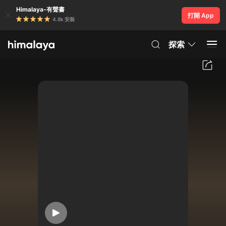
Himalaya-有聲書
打開 App
4.8k 安裝
探索