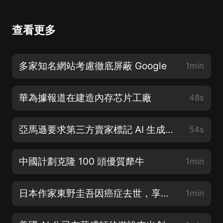
查看更多
多家知名網站考慮徹底屏蔽 Google
1min
華為據報道在建造內存芯片工廠
48s
亞馬遜要求第三方賣家標記 AI 生成圖像
54s
中國計劃克隆 100 頭優質犛牛
1min
日本作家東野圭吾因癌症去世，享年 68 歲
1min