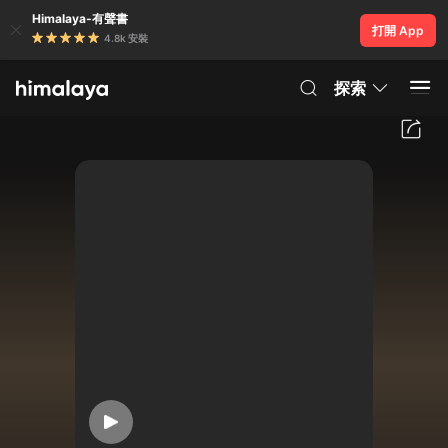
Himalaya-有聲書
打開 App
4.8k 安裝
探索