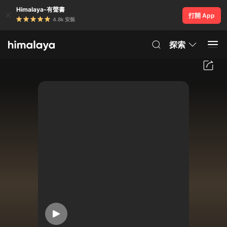
Himalaya-有聲書
打開 App
4.8k 安裝
探索