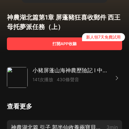
神農湖北篇第1章 屏蓬豬狂喜收郵件 西王
母托夢派任務（上）
新人領7天免費試用
打開APP收聽
小豬屏蓬山海神農歷險記 I 中華植物大作戰
141次播放
430條聲音
查看更多
神農湖北篇 引子 郭半仙收養兩寶貝 狐與豬來自山海經
3min