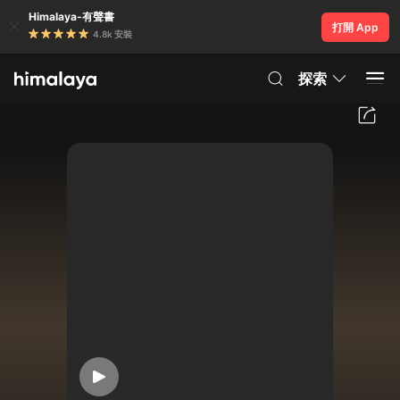
Himalaya-有聲書
打開 App
4.8k 安裝
探索