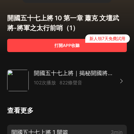
開國五十七上將 10 第一章 蕭克 文壇武
將-將軍之太行前哨（1）
新人領7天免費試用
打開APP收聽
開國五十七上將｜揭秘開國將領的軍旅生涯｜蕭克李達張宗遜李克農王震許世友鄧華張愛萍楊成武
102次播放
822條聲音
查看更多
開國五十七上將 1 開篇
3min