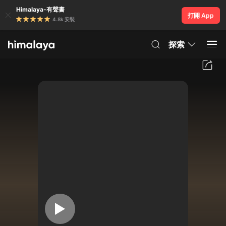
Himalaya-有聲書
打開 App
4.8k 安裝
探索