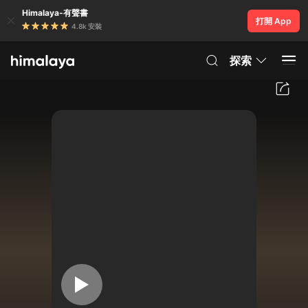
Himalaya-有聲書
打開 App
4.8k 安裝
探索