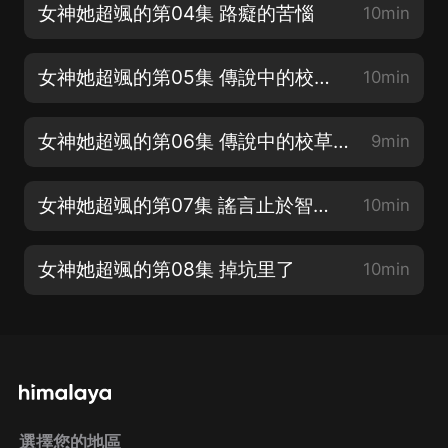
女神她超颯的第04集 路癡的苦惱
10min
女神她超颯的第05集 傳說中的校草大人（上）
10min
女神她超颯的第06集 傳說中的校草大人（下）
9min
女神她超颯的第07集 謠言止於智者個屁
10min
女神她超颯的第08集 掉坑里了
10min
選擇您的地區