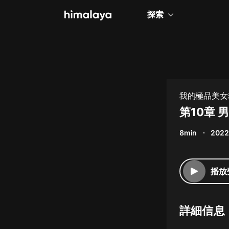
探索
全部
小說
個人成長
我的極品美女
相聲評書
第10章 
兒童
8min
2022
歷史
情感治愈
播放
健康養生
商業財經
詳細信息
廣播劇