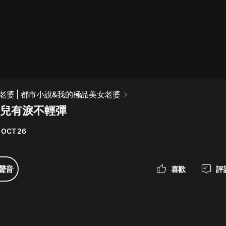
最佳女婿｜都市異能多人有聲劇｜一
種侃侃｜有聲小說
一種侃侃
米小圈上學記:一二三年級 | 暢銷出版
老婆 | 都市小說&我的極品美女老婆
物
男兒有淚不輕彈
米小圈
 OCT 26
破壞者聯盟篇1-4季·猴子警長科學探
案記|寶寶巴士
寶寶巴士
聲音
喜歡
評
大奉打更人丨頭陀淵領銜多人有聲
劇|暢聽全集|王鶴棣、田曦薇主演影
視劇原著|賣報小郎君
頭陀淵講故事
總有這樣的歌只想一個人聽