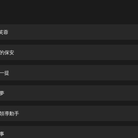
灰姑娘音樂
郭德綱於謙相聲全集
德雲社郭德綱相聲VIP
芙蓉
安全警長啦咘啦哆·假期篇|新篇章加
更|寶寶巴士故事
義的保安
寶寶巴士
凡人修仙傳|楊洋主演影視原著|薑廣
濤配音多播版本
值一提
光合積木
春夢
摸金天師【第一季】（紫襟演播）
有聲的紫襟
對領導動手
無敵六皇子|爆笑穿越|無敵流皇子|安
燃領銜有聲小說
安燃
心事