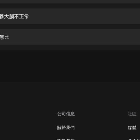
生命科學篇1-2·猴子警長科學探案記|
寶寶巴士科普
寶寶巴士
家夥大腦不正常
【新民間劇場】我的老千江湖｜ 有聲
的紫襟｜ 魔幻千手
張無比
有聲的紫襟
《夜色鋼琴曲》
夜色鋼琴曲趙海洋
太荒吞天訣丨熱血玄幻丨紫襟領銜有
聲劇
有聲的紫襟
嫡女貴嫁 | 一刀蘇蘇團隊制作 | 古言
宮鬥重生爽文 多人有聲劇
公司信息
社區
一刀蘇蘇
中國大案紀實 | 每日一驚案！真實案
關於我們
媒體
件恐怖刑偵尚文
大舌頭尚文