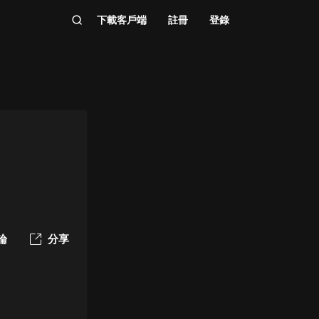
下載客戶端
註冊
登錄
論
分享