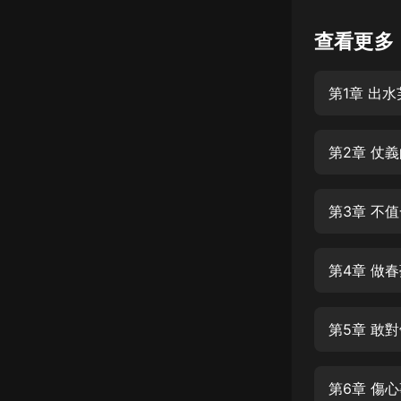
懸疑
查看更多
科幻
第1章 出水
好書精講
外語
第2章 仗
耽美
認知思維
第3章 不
人文
音樂
第4章 做
粵語
第5章 敢
頭條
娛樂
第6章 傷