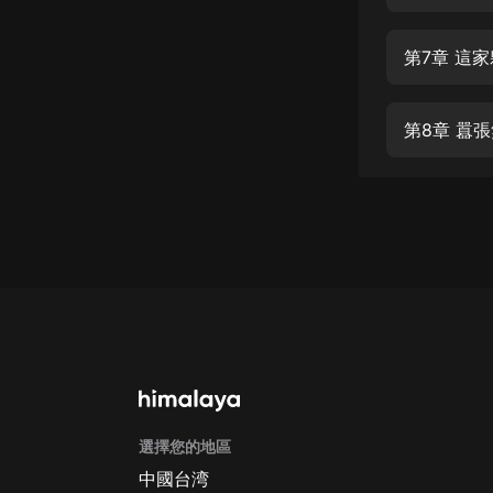
經典名著
人物傳記
第7章 這
電影
生活
第8章 囂
英語
日語
課程
少兒教育
二次元
教育培訓
IT科技
選擇您的地區
汽車
中國台湾