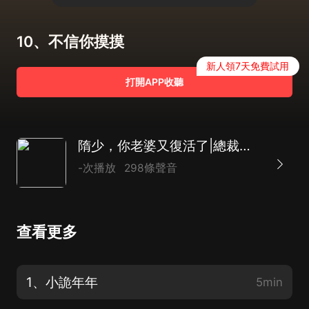
10、不信你摸摸
新人領7天免費試用
打開APP收聽
隋少，你老婆又復活了|總裁豪門|言情|靈異|都市|AI多播
-次播放
298條聲音
查看更多
1、小詭年年
5min