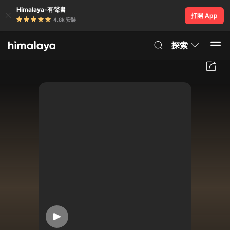
Himalaya-有聲書
打開 App
4.8k 安裝
探索