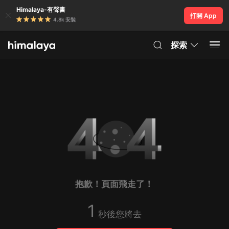
Himalaya-有聲書
打開 App
4.8k 安裝
探索
抱歉！頁面飛走了！
1
秒後您將去