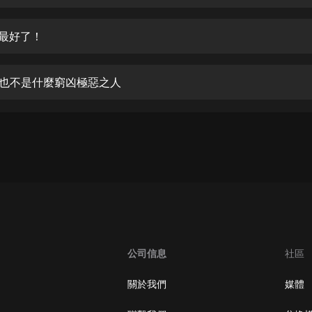
生命科學篇1-2·猴子警長科學探案記|
寶寶巴士科普
寶寶巴士
哥最好了！
【新民間劇場】我的老千江湖｜ 有聲
的紫襟｜ 魔幻千手
來也不是什麼窮凶極惡之人
有聲的紫襟
《夜色鋼琴曲》
夜色鋼琴曲趙海洋
太荒吞天訣丨熱血玄幻丨紫襟領銜有
聲劇
有聲的紫襟
嫡女貴嫁 | 一刀蘇蘇團隊制作 | 古言
宮鬥重生爽文 多人有聲劇
公司信息
社區
一刀蘇蘇
中國大案紀實 | 每日一驚案！真實案
關於我們
媒體
件恐怖刑偵尚文
大舌頭尚文