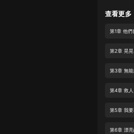
懸疑
查看更多
科幻
第1章 他
好書精講
外語
第2章 晃
耽美
認知思維
第3章 無
人文
音樂
第4章 救人
粵語
第5章 我
頭條
娛樂
第6章 漂