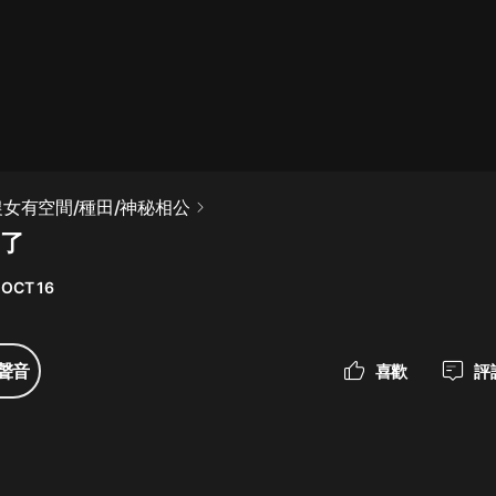
最佳女婿｜都市異能多人有聲劇｜一
種侃侃｜有聲小說
一種侃侃
米小圈上學記:一二三年級 | 暢銷出版
農女有空間/種田/神秘相公
物
巧了
米小圈
 OCT 16
破壞者聯盟篇1-4季·猴子警長科學探
案記|寶寶巴士
寶寶巴士
聲音
喜歡
評
大奉打更人丨頭陀淵領銜多人有聲
劇|暢聽全集|王鶴棣、田曦薇主演影
視劇原著|賣報小郎君
頭陀淵講故事
總有這樣的歌只想一個人聽