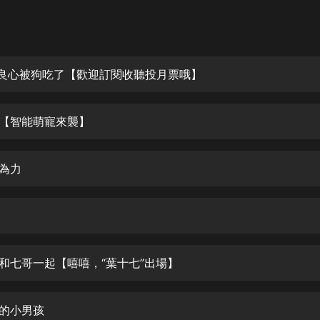
灰姑娘音樂
郭德綱於謙相聲全集
德雲社郭德綱相聲VIP
們良心被狗吃了【歡迎訂閱收聽投月票哦】
安全警長啦咘啦哆·假期篇|新篇章加
更|寶寶巴士故事
晃【智能萌寵來襲】
寶寶巴士
凡人修仙傳|楊洋主演影視原著|薑廣
濤配音多播版本
能為力
光合積木
摸金天師【第一季】（紫襟演播）
有聲的紫襟
要和七哥一起【嘻嘻，“葉十七”出場】
無敵六皇子|爆笑穿越|無敵流皇子|安
燃領銜有聲小說
安燃
亮的小男孩