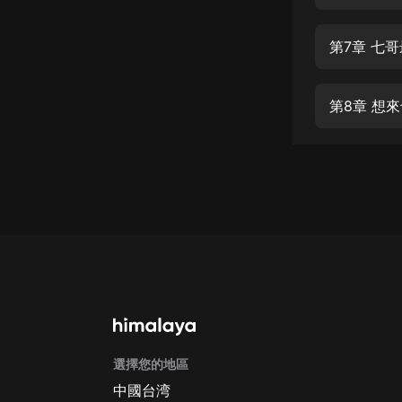
經典名著
人物傳記
第7章 七
電影
生活
第8章 想
英語
日語
課程
少兒教育
二次元
教育培訓
IT科技
選擇您的地區
汽車
中國台湾