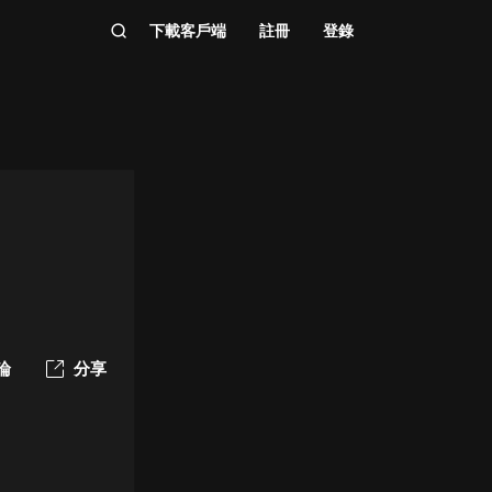
下載客戶端
註冊
登錄
論
分享