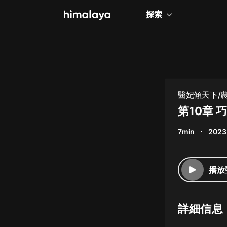
探索
全部
小說
個人成長
醫妃傾天下/
相聲評書
第10章 
兒童
7min
2023
歷史
情感治愈
播放
健康養生
商業財經
詳細信息
廣播劇