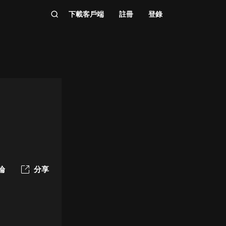
下載客戶端
註冊
登錄
論
分享