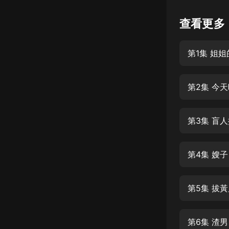
懸疑
查看更多
科幻
第1集 姐
好書精講
外語
第2集 今
耽美
認知思維
第3集 盲
人文
音樂
第4集 嫂
粵語
第5集 拔
頭條
娛樂
第6集 渣