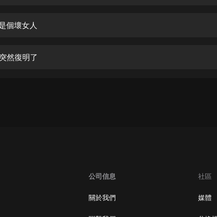
生命科學篇1-2·猴子警長科學探案記|
寶寶巴士科普
寶寶巴士
子是個壞女人
【新民間劇場】我的老千江湖｜ 有聲
的紫襟｜ 魔幻千手
睛突然復明了
有聲的紫襟
《夜色鋼琴曲》
夜色鋼琴曲趙海洋
太荒吞天訣丨熱血玄幻丨紫襟領銜有
聲劇
有聲的紫襟
嫡女貴嫁 | 一刀蘇蘇團隊制作 | 古言
宮鬥重生爽文 多人有聲劇
公司信息
社區
一刀蘇蘇
中國大案紀實 | 每日一驚案！真實案
關於我們
媒體
件恐怖刑偵尚文
大舌頭尚文