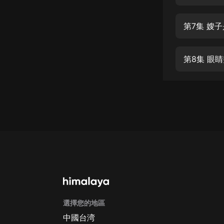
經典名著
人物傳記
第7集 嫂
電影
生活
第8集 眼
英語
日語
課程
少兒教育
二次元
教育培訓
IT科技
選擇您的地區
汽車
中國台湾