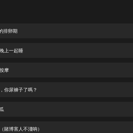
灰姑娘音樂
郭德綱於謙相聲全集
德雲社郭德綱相聲VIP
姐的排卵期
安全警長啦咘啦哆·假期篇|新篇章加
更|寶寶巴士故事
天晚上一起睡
寶寶巴士
凡人修仙傳|楊洋主演影視原著|薑廣
濤配音多播版本
人按摩
光合積木
子，你尿褲子了嗎？
摸金天師【第一季】（紫襟演播）
有聲的紫襟
黃瓜
無敵六皇子|爆笑穿越|無敵流皇子|安
燃領銜有聲小說
安燃
男（賭博害人不淺呐）