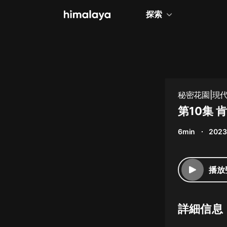
探索
全部
小說
個人成長
秘密花園|現代
相聲評書
第10集 
兒童
6min
2023
歷史
情感治愈
播放
健康養生
商業財經
詳細信息
廣播劇