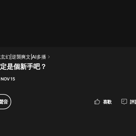
最佳女婿｜都市異能多人有聲劇｜一
種侃侃｜有聲小說
一種侃侃
米小圈上學記:一二三年級 | 暢銷出版
玄幻|逆襲爽文|AI多播
物
肯定是個新手吧？
米小圈
 NOV 15
破壞者聯盟篇1-4季·猴子警長科學探
案記|寶寶巴士
寶寶巴士
聲音
喜歡
評
大奉打更人丨頭陀淵領銜多人有聲
劇|暢聽全集|王鶴棣、田曦薇主演影
視劇原著|賣報小郎君
頭陀淵講故事
總有這樣的歌只想一個人聽