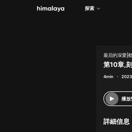
探索
全部
小說
個人成長
最后的深愛|都
相聲評書
第10章,
兒童
4min
2023
歷史
情感治愈
播放
健康養生
商業財經
詳細信息
廣播劇