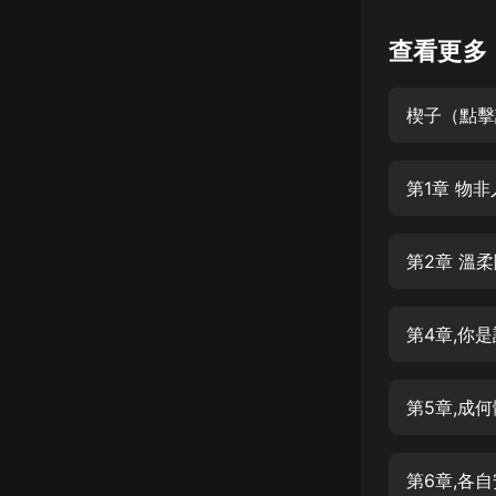
懸疑
查看更多
科幻
楔子（點擊
好書精講
外語
第1章 物非
耽美
認知思維
第2章 溫
人文
音樂
第4章,你
粵語
第5章,成
頭條
娛樂
第6章,各