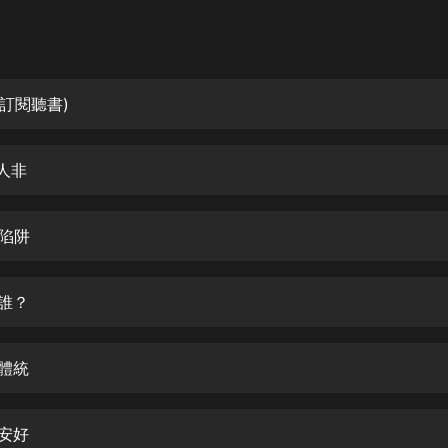
灰姑娘音樂
郭德綱於謙相聲全集
德雲社郭德綱相聲VIP
訂閱聽書)
安全警長啦咘啦哆·假期篇|新篇章加
更|寶寶巴士故事
人非
寶寶巴士
凡人修仙傳|楊洋主演影視原著|薑廣
濤配音多播版本
柔陷阱
光合積木
是誰？
摸金天師【第一季】（紫襟演播）
有聲的紫襟
何體統
無敵六皇子|爆笑穿越|無敵流皇子|安
燃領銜有聲小說
安燃
自安好