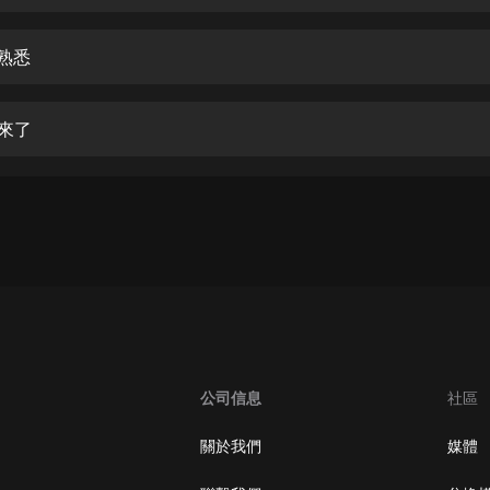
生命科學篇1-2·猴子警長科學探案記|
寶寶巴士科普
寶寶巴士
些熟悉
【新民間劇場】我的老千江湖｜ 有聲
的紫襟｜ 魔幻千手
婆來了
有聲的紫襟
《夜色鋼琴曲》
夜色鋼琴曲趙海洋
太荒吞天訣丨熱血玄幻丨紫襟領銜有
聲劇
有聲的紫襟
嫡女貴嫁 | 一刀蘇蘇團隊制作 | 古言
宮鬥重生爽文 多人有聲劇
公司信息
社區
一刀蘇蘇
中國大案紀實 | 每日一驚案！真實案
關於我們
媒體
件恐怖刑偵尚文
大舌頭尚文