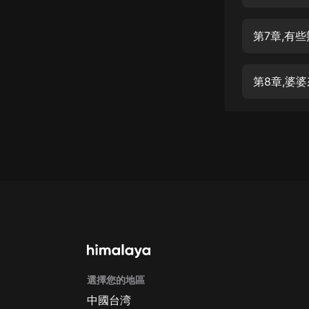
經典名著
人物傳記
第7章,有
電影
生活
第8章,婆
英語
日語
課程
少兒教育
二次元
教育培訓
IT科技
選擇您的地區
汽車
中國台湾