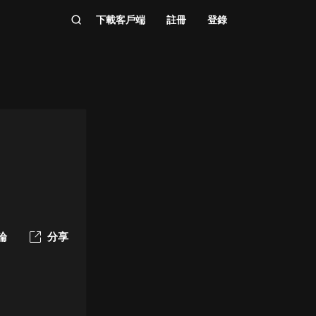
下載客戶端
註冊
登錄
論
分享