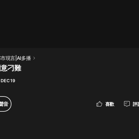
最佳女婿｜都市異能多人有聲劇｜一
種侃侃｜有聲小說
一種侃侃
米小圈上學記:一二三年級 | 暢銷出版
市現言|AI多播
物
刻意刁難
米小圈
 DEC 19
破壞者聯盟篇1-4季·猴子警長科學探
案記|寶寶巴士
寶寶巴士
聲音
喜歡
評
大奉打更人丨頭陀淵領銜多人有聲
劇|暢聽全集|王鶴棣、田曦薇主演影
視劇原著|賣報小郎君
頭陀淵講故事
總有這樣的歌只想一個人聽