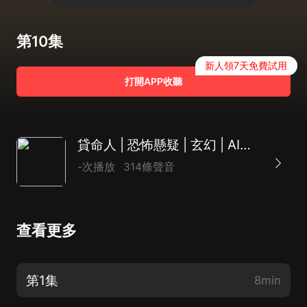
第10集
新人領7天免費試用
打開APP收聽
貸命人 | 恐怖懸疑 | 玄幻 | AI多播
-次播放
314條聲音
查看更多
第1集
8min