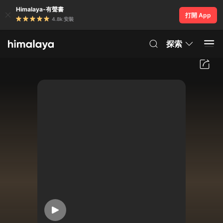
Himalaya-有聲書
打開 App
4.8k 安裝
探索