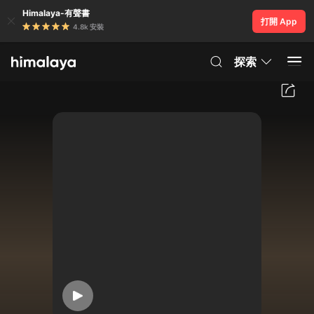
Himalaya-有聲書
打開 App
4.8k 安裝
探索