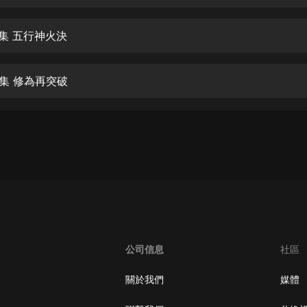
生命科學篇1-2·猴子警長科學探案記|
寶寶巴士科普
寶寶巴士
7集 五行神火決
【新民間劇場】我的老千江湖｜ 有聲
的紫襟｜ 魔幻千手
8集 修為再突破
有聲的紫襟
《夜色鋼琴曲》
夜色鋼琴曲趙海洋
太荒吞天訣丨熱血玄幻丨紫襟領銜有
聲劇
有聲的紫襟
嫡女貴嫁 | 一刀蘇蘇團隊制作 | 古言
宮鬥重生爽文 多人有聲劇
公司信息
社區
一刀蘇蘇
中國大案紀實 | 每日一驚案！真實案
關於我們
媒體
件恐怖刑偵尚文
大舌頭尚文