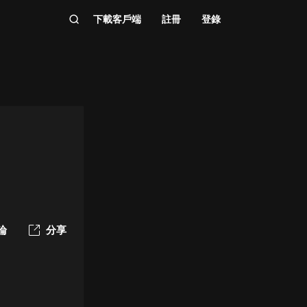
下載客戶端
註冊
登錄
論
分享