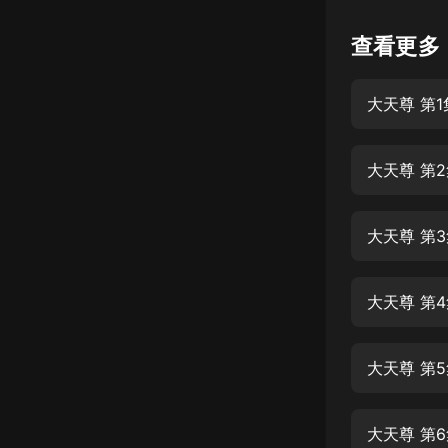
懸疑
查看更多
科幻
大天尊 第
好書精講
外語
大天尊 第
耽美
認知思維
大天尊 第
人文
音樂
大天尊 第
粵語
大天尊 第
頭條
娛樂
大天尊 第