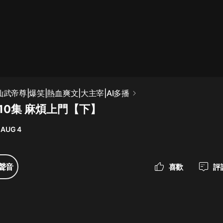
最佳女婿｜都市異能多人有聲劇｜一
種侃侃｜有聲小說
一種侃侃
米小圈上學記:一二三年級 | 暢銷出版
仙武帝尊|爆笑|熱血爽文|大主宰|AI多播
物
10集 麻煩上門【下】
米小圈
 AUG 4
破壞者聯盟篇1-4季·猴子警長科學探
案記|寶寶巴士
寶寶巴士
聲音
喜歡
評
大奉打更人丨頭陀淵領銜多人有聲
劇|暢聽全集|王鶴棣、田曦薇主演影
視劇原著|賣報小郎君
頭陀淵講故事
總有這樣的歌只想一個人聽