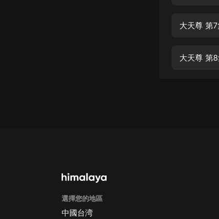
經典名著
人物傳記
大天尊 第
電影
生活
大天尊 第
英語
日語
課程
少兒教育
二次元
教育培訓
IT科技
選擇您的地區
汽車
中國台湾