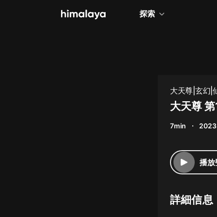
探索
全部
小說
個人成長
大天尊|玄幻|
相聲評書
大天尊 第
兒童
7min
2023
歷史
情感治愈
播放
健康養生
商業財經
詳細信息
廣播劇