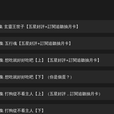
灰姑娘音樂
郭德綱於謙相聲全集
德雲社郭德綱相聲VIP
1集 玄靈王世子【五星好評+訂閱追聽抽月卡】
安全警長啦咘啦哆·假期篇|新篇章加
更|寶寶巴士故事
2集 五行魂【五星好評+訂閱追聽抽月卡】
寶寶巴士
凡人修仙傳|楊洋主演影視原著|薑廣
濤配音多播版本
3集 想吃就好好吃吧【上】【五星好評+訂閱追聽抽月卡】
光合積木
4集 想吃就好好吃吧【下】（你是個蛋？）
摸金天師【第一季】（紫襟演播）
有聲的紫襟
5集 打狗從不看主人【上】（五星好評，訂閱追聽抽月卡）
無敵六皇子|爆笑穿越|無敵流皇子|安
燃領銜有聲小說
安燃
6集 打狗從不看主人【下】