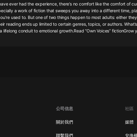
灰姑娘音樂
ave ever had the experience, there’s no comfort like the comfort of cur
cially a work of fiction that sweeps you away into a different time, pla
ou’re used to. But one of two things happen to most adults: either the
郭德綱於謙相聲全集
eir reading ends up limited to certain genres, topics, or authors. What’s 
德雲社郭德綱相聲VIP
a lifelong conduit to emotional growth.Read “Own Voices” fictionGrow
安全警長啦咘啦哆·假期篇|新篇章加
更|寶寶巴士故事
寶寶巴士
凡人修仙傳|楊洋主演影視原著|薑廣
濤配音多播版本
光合積木
摸金天師【第一季】（紫襟演播）
有聲的紫襟
公司信息
社區
無敵六皇子|爆笑穿越|無敵流皇子|安
燃領銜有聲小說
關於我們
媒體
安燃
聯繫我們
兌換