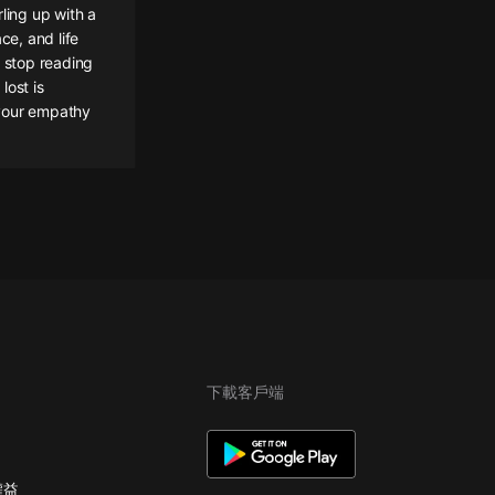
ling up with a
ce, and life
y stop reading
lost is
 your empathy
下載客戶端
權益