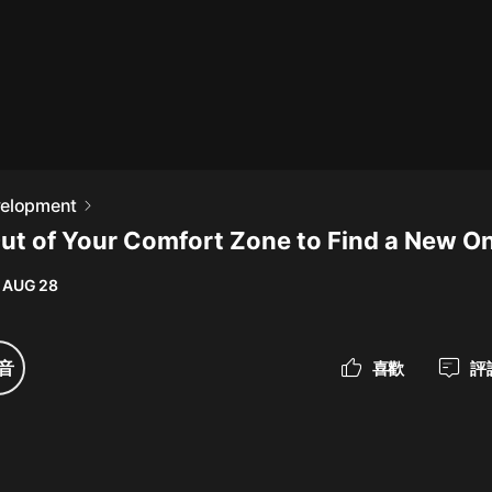
最佳女婿｜都市異能多人有聲劇｜一
種侃侃｜有聲小說
一種侃侃
米小圈上學記:一二三年級 | 暢銷出版
velopment
物
Out of Your Comfort Zone to Find a New O
米小圈
 AUG 28
破壞者聯盟篇1-4季·猴子警長科學探
案記|寶寶巴士
寶寶巴士
音
喜歡
評
大奉打更人丨頭陀淵領銜多人有聲
劇|暢聽全集|王鶴棣、田曦薇主演影
視劇原著|賣報小郎君
頭陀淵講故事
總有這樣的歌只想一個人聽