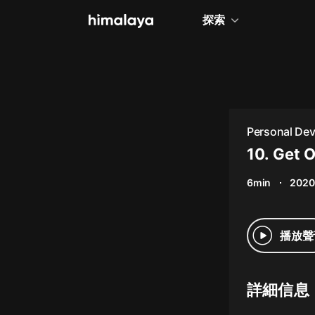
探索
全部
小說
個人成長
Personal De
相聲評書
10. Get 
兒童
6min
2020
歷史
情感治愈
播放聲
健康養生
商業財經
詳細信息
廣播劇