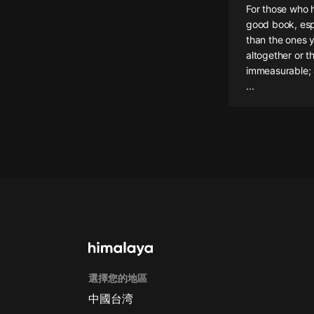
For those who h
懸疑
good book, espe
than the ones y
科幻
altogether or th
immeasurable; 
好書精講
...
外語
耽美
認知思維
人文
音樂
粵語
頭條
選擇您的地區
娛樂
中國台湾