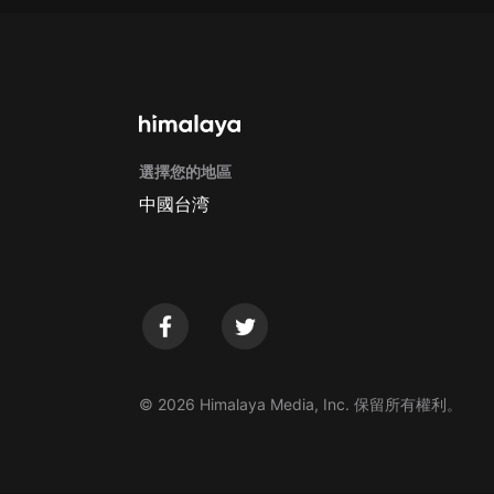
戲曲
旅遊
免費專區
暢銷書
選擇您的地區
其他
中國台湾
© 2026 Himalaya Media, Inc. 保留所有權利。