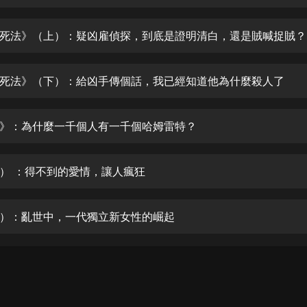
生命科學篇1-2·猴子警長科學探案記|
寶寶巴士科普
寶寶巴士
死法》（上）：疑凶雇偵探，到底是證明清白，還是賊喊捉賊？
【新民間劇場】我的老千江湖｜ 有聲
的紫襟｜ 魔幻千手
死法》（下）：給凶手傳個話，我已經知道他為什麼殺人了
有聲的紫襟
《夜色鋼琴曲》
》：為什麼一千個人有一千個哈姆雷特？
夜色鋼琴曲趙海洋
太荒吞天訣丨熱血玄幻丨紫襟領銜有
） ：得不到的愛情，讓人瘋狂
聲劇
有聲的紫襟
）：亂世中，一代獨立新女性的崛起
嫡女貴嫁 | 一刀蘇蘇團隊制作 | 古言
宮鬥重生爽文 多人有聲劇
一刀蘇蘇
中國大案紀實 | 每日一驚案！真實案
件恐怖刑偵尚文
大舌頭尚文