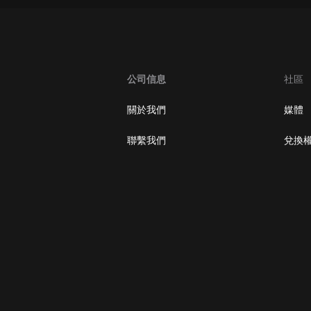
大秦：不裝了，你爹我是秦始皇丨爆
笑穿越丨伍壹劇社多人劇|趙家繼承
人秦朝
伍壹劇社
公司信息
社區
詭秘之主 | 多人有聲劇丨同名動畫原
著 | 西幻克蘇魯 | 烏賊作品
8082Audio
關於我們
媒體
重生1980：開局迎娶姐姐閨蜜丨頭
聯繫我們
兌換
陀淵領銜丨重生八零丨精品多人有聲
劇
頭陀淵講故事
成何體統丨雙穿反套路爆笑爽文丨冷
月淺淺&倔強的小紅丨精品多人有聲
劇
o冷月淺淺o