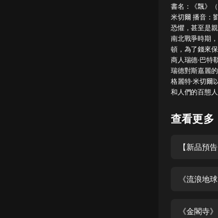
書名：《飄》（
懸疑
米切爾 播音：
恐懼，甚至是親
科幻
南北戰爭時期，
頓，為了錢來保
好書精講
商人瑞德·巴特
外語
瑞德對斯嘉麗的
格麗特·米切爾
耽美
和人們的百態人
認知思維
查看更多
人文
音樂
【新品預告
粵語
《流浪地球
頭條
娛樂
《金閣寺》