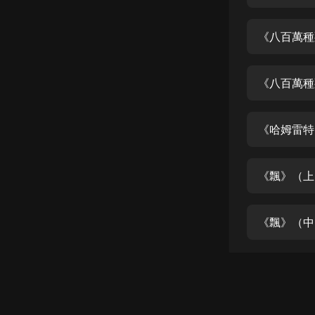
經典名著
人物傳記
《八百萬種
電影
生活
《八百萬種
英語
《哈姆雷特
日語
課程
《飄》（上
少兒教育
二次元
《飄》（中
教育培訓
IT科技
汽車