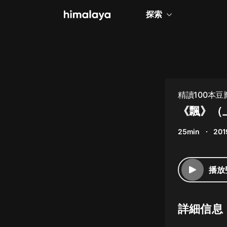
探索
全部
小說
個人成長
精讀100本
相聲評書
《飄》（
兒童
25min
201
歷史
情感治愈
播放
健康養生
商業財經
詳細信息
廣播劇