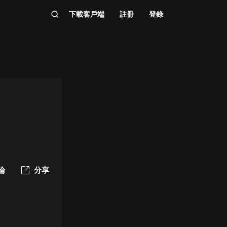
下載客戶端
註冊
登錄
論
分享