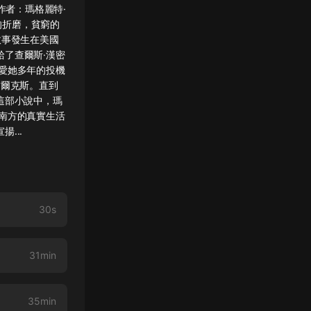
作者：瑪格麗特·
的折磨，貧窮的
故事發生在美國
了查爾斯·漢密
愛她多年的投機
韋爾克斯。直到
這部小說中，瑪
南方的真實生活
...
30s
31min
35min