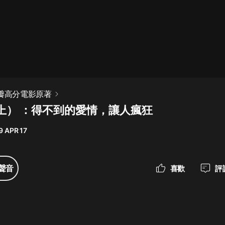
最佳女婿｜都市異能多人有聲劇｜一
種侃侃｜有聲小說
一種侃侃
米小圈上學記:一二三年級 | 暢銷出版
豆瓣高分電影原著
物
上） ：得不到的愛情，讓人瘋狂
米小圈
9 APR 17
破壞者聯盟篇1-4季·猴子警長科學探
案記|寶寶巴士
寶寶巴士
聲音
喜歡
評
大奉打更人丨頭陀淵領銜多人有聲
劇|暢聽全集|王鶴棣、田曦薇主演影
視劇原著|賣報小郎君
頭陀淵講故事
總有這樣的歌只想一個人聽