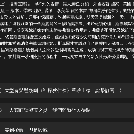
灰姑娘音樂
上） 推廣宣傳語：得不到的愛情，讓人瘋狂 分類：外國名著 國家：美國 
劉紅玉 版本：譯林出版社 譯者：李美華 關於本書 “無論戰爭的摧毀，饑饉
友愛人的背離，只要心懷慰藉，對斯嘉麗來說，明天又是嶄新的一天。” 
郭德綱於謙相聲全集
講述了塔拉莊園的千金斯嘉麗的三段婚姻故事。出於報復心理，斯嘉麗嫁給
德雲社郭德綱相聲VIP
住莊園，斯嘉麗嫁給妹妹的未婚夫弗蘭克·肯尼迪，弗蘭克死后她又嫁給了
勒。儘管斯嘉麗經歷三次婚姻，但她始終愛著少女時期的初戀情人阿希禮·
安全警長啦咘啦哆·假期篇|新篇章加
耐性和愛都消磨完準備離開她，斯嘉麗才意識到自己最愛的人是誰…… 在
更|寶寶巴士故事
以描寫斯嘉麗與幾個男人之間的愛恨糾葛為主線，成功再現了南北戰爭時期
寶寶巴士
生。在對抗一系列挫折的過程中，一代獨立自主的新女性形象慢慢崛起，宣揚
凡人修仙傳|楊洋主演影視原著|薑廣
濤配音多播版本
光合積木
】大型有聲懸疑劇《神探狄仁傑》重磅上線，點擊訂閱！》
摸金天師【第一季】（紫襟演播）
有聲的紫襟
》：人類面臨滅頂之災，我們難道坐以待斃？
無敵六皇子|爆笑穿越|無敵流皇子|安
燃領銜有聲小說
安燃
：美到極致，即是毀滅