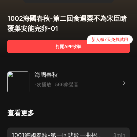
1002海國春秋-第二回食週粟不為宋臣睹
覆巢安能完卵-01
新人領7天免費試用
打開APP收聽
海國春秋
-次播放
566條聲音
查看更多
1001海國春秋-第一回悲歌一曲招賢士國傾家亡出傑人-01
3min