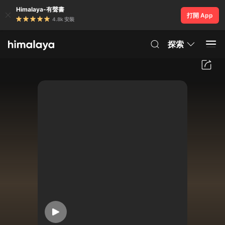
Himalaya-有聲書
打開 App
4.8k 安裝
探索