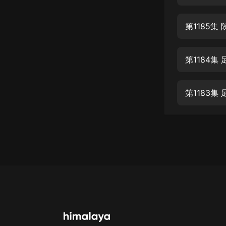
經典名著
人物傳記
第1185
電影
生活
第1184集
英語
第1183集
日語
課程
少兒教育
二次元
教育培訓
IT科技
汽車