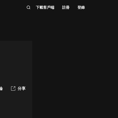
下載客戶端
註冊
登錄
論
分享