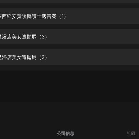
生命科學篇1-2·猴子警長科學探案記|
寶寶巴士科普
寶寶巴士
集 陝西延安黃陵縣護士遇害案（1）
【新民間劇場】我的老千江湖｜ 有聲
的紫襟｜ 魔幻千手
 足浴店美女遭拋屍（3）
有聲的紫襟
《夜色鋼琴曲》
 足浴店美女遭拋屍（2）
夜色鋼琴曲趙海洋
太荒吞天訣丨熱血玄幻丨紫襟領銜有
聲劇
有聲的紫襟
嫡女貴嫁 | 一刀蘇蘇團隊制作 | 古言
宮鬥重生爽文 多人有聲劇
一刀蘇蘇
中國大案紀實 | 每日一驚案！真實案
件恐怖刑偵尚文
公司信息
社區
大舌頭尚文