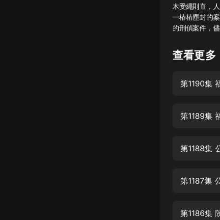
木受繩則直，人
懸疑
一樁樁塵封的案
的刑偵案件，儘
科幻
好書精講
查看更多
外語
第1190集
耽美
認知思維
第1189集
人文
音樂
第1188集
粵語
第1187集
頭條
娛樂
第1186