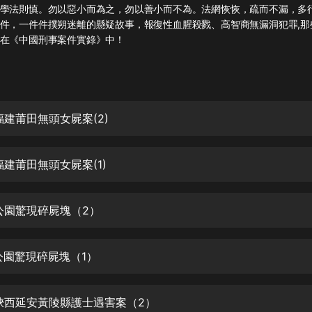
灰姑娘音樂
學法則慎。勿以惡小而為之，勿以善小而不為。法網恢恢，疏而不漏，多
件，一件件撲朔迷離的懸疑故事，報復性血腥殺戮、高智商無漏洞犯罪,那
在《中國刑事案件實錄》中！
郭德綱於謙相聲全集
德雲社郭德綱相聲VIP
安全警長啦咘啦哆·假期篇|新篇章加
更|寶寶巴士故事
 福建莆田無頭女屍案(2)
寶寶巴士
凡人修仙傳|楊洋主演影視原著|薑廣
濤配音多播版本
 福建莆田無頭女屍案(1)
光合積木
 公園驚現碎屍塊（2）
摸金天師【第一季】（紫襟演播）
有聲的紫襟
 公園驚現碎屍塊（1）
無敵六皇子|爆笑穿越|無敵流皇子|安
燃領銜有聲小說
安燃
集 陝西延安黃陵縣護士遇害案（2）