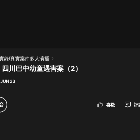
最佳女婿｜都市異能多人有聲劇｜一
種侃侃｜有聲小說
一種侃侃
米小圈上學記:一二三年級 | 暢銷出版
實錄I真實案件多人演播
物
集 四川巴中幼童遇害案（2）
米小圈
 JUN 23
破壞者聯盟篇1-4季·猴子警長科學探
案記|寶寶巴士
寶寶巴士
音
喜歡
評
大奉打更人丨頭陀淵領銜多人有聲
劇|暢聽全集|王鶴棣、田曦薇主演影
視劇原著|賣報小郎君
頭陀淵講故事
總有這樣的歌只想一個人聽