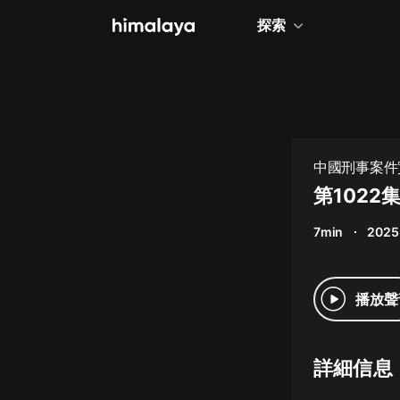
探索
全部
小說
個人成長
中國刑事案件
相聲評書
第1022
兒童
7min
2025
歷史
情感治愈
播放聲
健康養生
商業財經
詳細信息
廣播劇