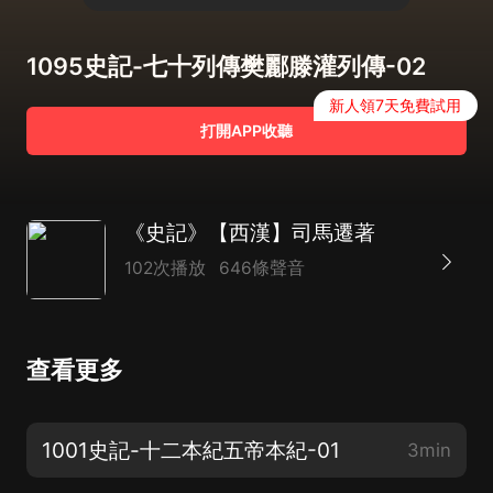
1095史記-七十列傳樊酈滕灌列傳-02
新人領7天免費試用
打開APP收聽
《史記》【西漢】司馬遷著
102次播放
646條聲音
查看更多
1001史記-十二本紀五帝本紀-01
3min