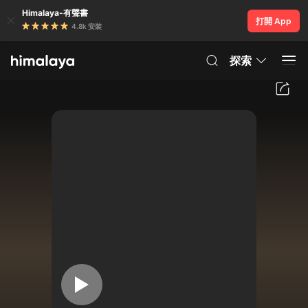
Himalaya-有聲書
打開 App
4.8k 安裝
探索