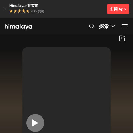
Himalaya-有聲書
打開 App
4.8k 安裝
探索