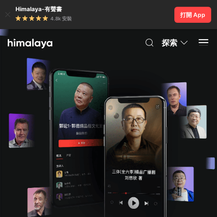
Himalaya-有聲書
打開 App
4.8k 安裝
探索