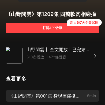
《山野閒雲》第1209集 四瓣軟肉相碰撞
新人領7天免費試用
打開APP收聽
山野閒雲丨 全文開放丨已完結完整版丨穿越玄幻丨種田丨玄幻穿越
810次播放
1472條聲音
查看更多
《山野閒雲》第001集 身現高崖挺懵圈
8min