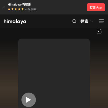
Himalaya-有聲書
打開 App
4.8k 安裝
探索