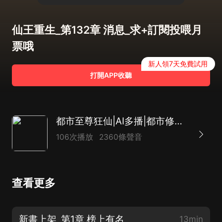
仙王重生_第132章 消息_求+訂閱投喂月
票哦
新人領7天免費試用
打開APP收聽
都市至尊狂仙|AI多播|都市修真爽文|仙王重生
106次播放
2360條聲音
查看更多
新書上架_第1章 榜上有名
13min