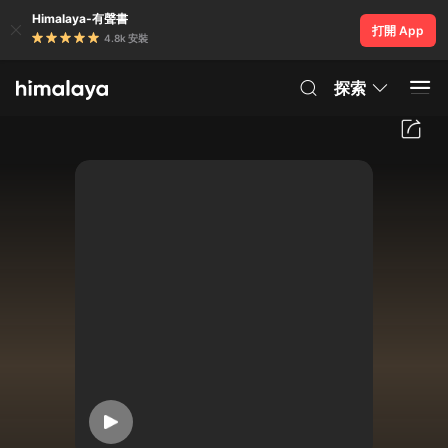
Himalaya-有聲書
打開 App
4.8k 安裝
探索