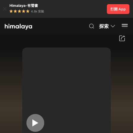
Himalaya-有聲書
打開 App
4.8k 安裝
探索