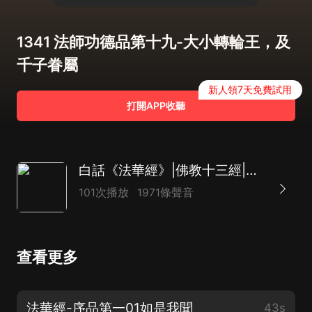
1341 法師功德品第十九-大小轉輪王，及
千子眷屬
新人領7天免費試用
打開APP收聽
白話《法華經》|佛教十三經|熄滅欲望和煩惱之火
101次播放
1971條聲音
查看更多
法華經-序品第一01如是我聞
43s