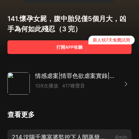
141.懷孕女屍，腹中胎兒僅5個月大，凶
手為何如此殘忍（3 完）
新人領7天免費試用
打開APP收聽
情感虐案|情罪色欲虐案實錄|男女大案紀實
109次播放
417條聲音
查看更多
214.沈陽千萬富婆監控下人間蒸發，3年尋人無蹤，一個細節讓警方不寒而栗（3 完）
4min