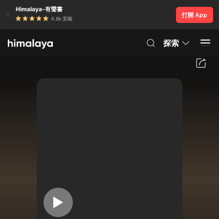
Himalaya-有聲書
打開 App
4.8k 安裝
探索