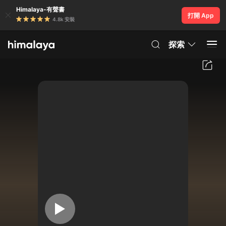
Himalaya-有聲書
打開 App
4.8k 安裝
探索