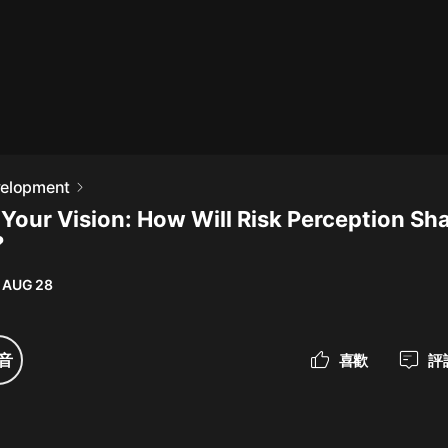
最佳女婿｜都市異能多人有聲劇｜一
種侃侃｜有聲小說
一種侃侃
米小圈上學記:一二三年級 | 暢銷出版
velopment
物
t Your Vision: How Will Risk Perception Sh
米小圈
?
破壞者聯盟篇1-4季·猴子警長科學探
案記|寶寶巴士
 AUG 28
寶寶巴士
大奉打更人丨頭陀淵領銜多人有聲
音
喜歡
評
劇|暢聽全集|王鶴棣、田曦薇主演影
視劇原著|賣報小郎君
頭陀淵講故事
總有這樣的歌只想一個人聽