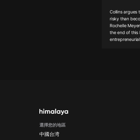
懸疑
Collins argues 
risky than beco
科幻
Rochelle Meyers
the end of this
好書精講
entrepreneurial
外語
耽美
認知思維
人文
音樂
粵語
頭條
選擇您的地區
娛樂
中國台湾