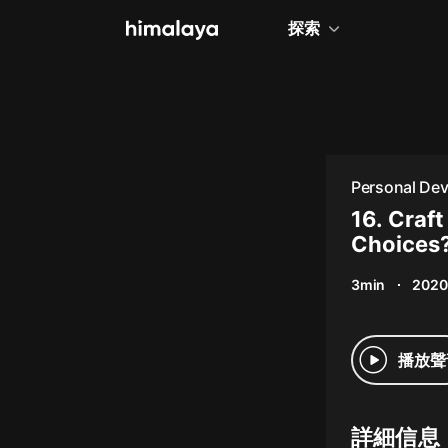
探索
全部
小說
個人成長
Personal De
相聲評書
16. Craf
Choices
兒童
3min
2020
歷史
情感治愈
播放聲
健康養生
商業財經
詳細信息
廣播劇