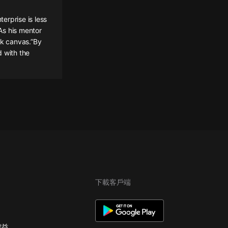
terprise is less
 As his mentor
nk canvas.”By
d with the
下載客戶端
權益