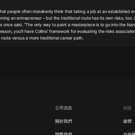
灰姑娘音樂
that people often mistakenly think that taking a job at an established en
ming an entrepreneur – but the traditional route has its own risks, too.
郭德綱於謙相聲全集
 once said, “The only way to paint a masterpiece is to go into the bla
德雲社郭德綱相聲VIP
 lesson, you’ll have Collins’ framework for evaluating the risks associate
 route versus a more traditional career path.
安全警長啦咘啦哆·假期篇|新篇章加
更|寶寶巴士故事
寶寶巴士
凡人修仙傳|楊洋主演影視原著|薑廣
濤配音多播版本
光合積木
摸金天師【第一季】（紫襟演播）
有聲的紫襟
公司信息
社區
無敵六皇子|爆笑穿越|無敵流皇子|安
燃領銜有聲小說
關於我們
媒體
安燃
聯繫我們
兌換