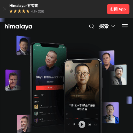
Himalaya-有聲書
打開 App
4.8k 安裝
探索