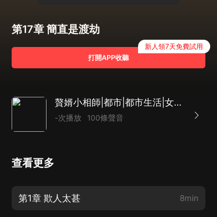
第17章 簡直是渡劫
新人領7天免費試用
打開APP收聽
贅婿小相師|都市|都市生活|女婿文|逆襲|AI專輯
-次播放
100條聲音
查看更多
第1章 欺人太甚
8min