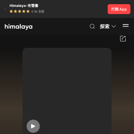
Himalaya-有聲書
打開 App
4.8k 安裝
探索