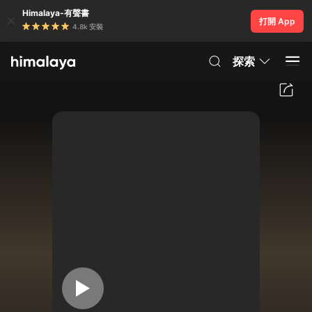
Himalaya-有聲書
打開 App
4.8k 安裝
探索