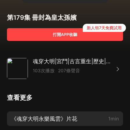
第179集 冊封為皇太孫嬪
新人領7天免費試用
打開APP收聽
魂穿大明|宮鬥|古言重生|歷史|多播|宮鬥|穿越|甜寵|永樂大帝
103次播放
207條聲音
查看更多
《魂穿大明永樂風雲》片花
1min