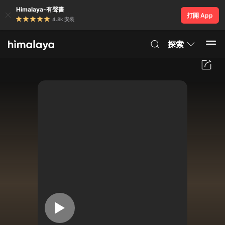
Himalaya-有聲書
打開 App
4.8k 安裝
探索