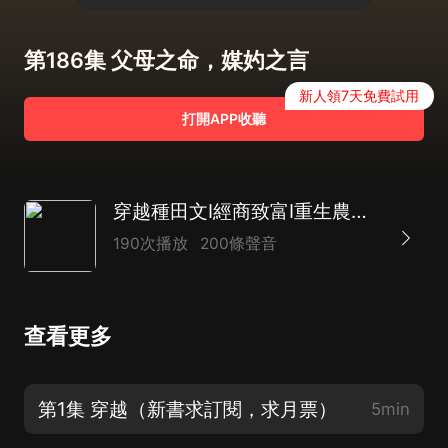
第186集 父母之命，媒妁之言
新人領7天免費試用
打開APP收聽
穿越種田文I經商致富I重生農女；獵戶家的小娘子I田耕紀同款
190次播放
200條聲音
查看更多
第1集 穿越（新書求訂閱，求月票）
5min