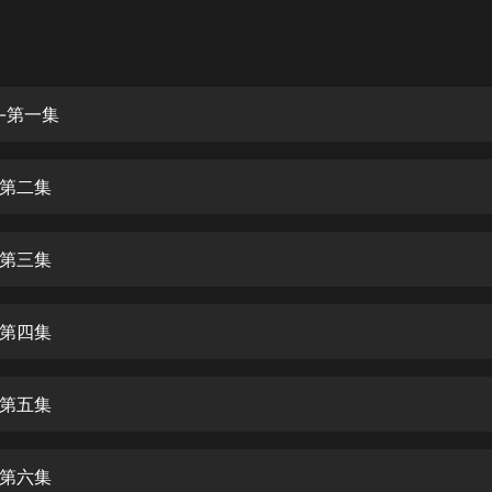
灰姑娘音樂
郭德綱於謙相聲全集
德雲社郭德綱相聲VIP
-第一集
安全警長啦咘啦哆·假期篇|新篇章加
更|寶寶巴士故事
第二集
寶寶巴士
凡人修仙傳|楊洋主演影視原著|薑廣
濤配音多播版本
第三集
光合積木
第四集
摸金天師【第一季】（紫襟演播）
有聲的紫襟
第五集
無敵六皇子|爆笑穿越|無敵流皇子|安
燃領銜有聲小說
安燃
第六集