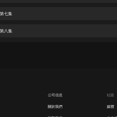
生命科學篇1-2·猴子警長科學探案記|
寶寶巴士科普
寶寶巴士
第七集
【新民間劇場】我的老千江湖｜ 有聲
的紫襟｜ 魔幻千手
第八集
有聲的紫襟
《夜色鋼琴曲》
夜色鋼琴曲趙海洋
太荒吞天訣丨熱血玄幻丨紫襟領銜有
聲劇
有聲的紫襟
嫡女貴嫁 | 一刀蘇蘇團隊制作 | 古言
宮鬥重生爽文 多人有聲劇
公司信息
社區
一刀蘇蘇
中國大案紀實 | 每日一驚案！真實案
關於我們
媒體
件恐怖刑偵尚文
大舌頭尚文