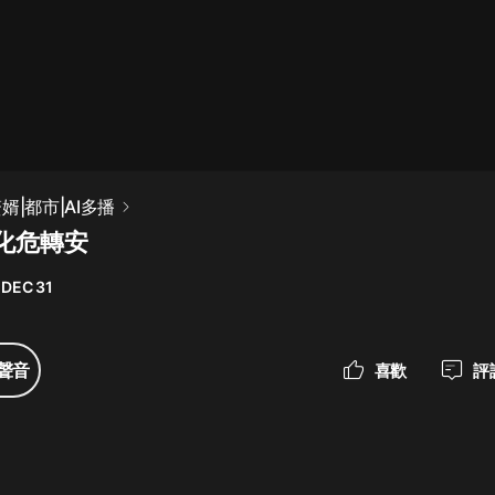
最佳女婿｜都市異能多人有聲劇｜一
種侃侃｜有聲小說
一種侃侃
米小圈上學記:一二三年級 | 暢銷出版
婿|都市|AI多播
物
 化危轉安
米小圈
 DEC 31
破壞者聯盟篇1-4季·猴子警長科學探
案記|寶寶巴士
寶寶巴士
聲音
喜歡
評
大奉打更人丨頭陀淵領銜多人有聲
劇|暢聽全集|王鶴棣、田曦薇主演影
視劇原著|賣報小郎君
頭陀淵講故事
總有這樣的歌只想一個人聽