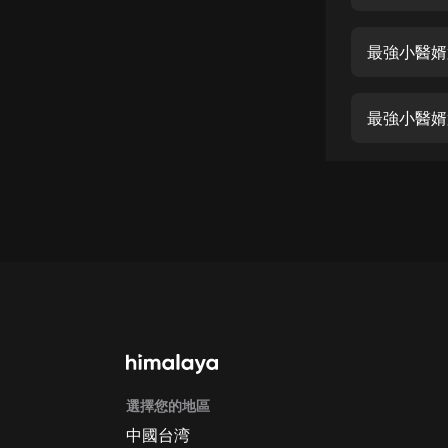
經典名著
人物傳記
最強小醫婿
電影
生活
最強小醫婿
英語
日語
課程
少兒教育
二次元
教育培訓
IT科技
選擇您的地區
汽車
中國台湾