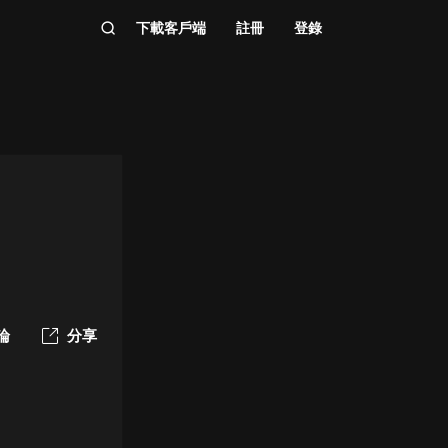
下載客戶端
註冊
登錄
論
分享