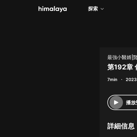
探索
全部
小說
個人成長
最強小醫婿|贅
相聲評書
第192章
兒童
7min
2023
歷史
情感治愈
播放
健康養生
商業財經
詳細信息
廣播劇