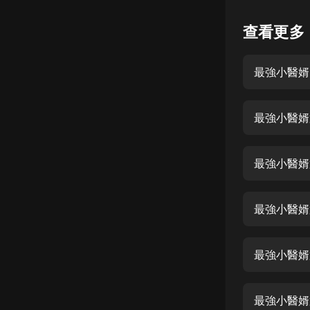
懸疑
查看更多
科幻
最強小醫婿
好書精講
外語
最強小醫婿
耽美
認知思維
最強小醫婿
人文
音樂
最強小醫婿
粵語
最強小醫婿
頭條
娛樂
最強小醫婿