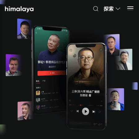
Himalaya-有聲書
打開 App
4.8k 安裝
探索