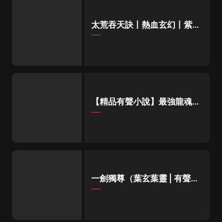
太荒吞天訣丨熱血玄幻丨紫襟
領銜有聲劇
【精品有聲小說】最強龍魂丨
都市修真多人有聲劇
一劍獨尊（葉玄葉靈 | 有聲的
紫襟 | 男女雙播）|北劍江湖