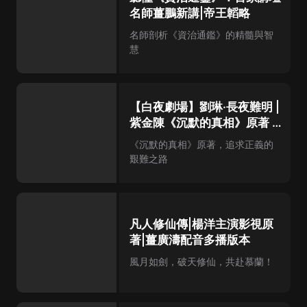
名師薑鵬新講|帝王韜略
名師剖析《資治通鑑》的精髓與智
慧
【白夜劇場】劉琳·長夜難明 |
紫金陳《沉默的真相》原著 |
壞小孩 | 無證之罪
《沉默的真相》原著，追求正義的
艱難之路
凡人修仙傳|楊洋主演影視原
著|薑廣濤配音多播版本
風月如劍，破天修仙，共赴慕蘭！