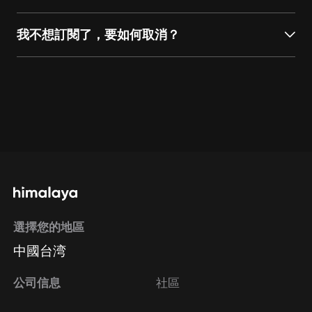
我不想訂閱了，要如何取消？
通過網頁端訂閱如何取消？
點擊這裡
通過手機端訂閱如何取消？
Apple Store取消訂
閱方法
Google Play取消訂閱方法
選擇您的地區
中國台湾
公司信息
社區