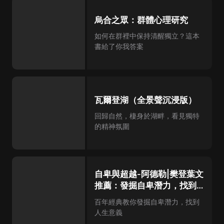
烏合之眾：群體心理研究
如何在群裡中保持清醒獨立？這本
書給了你我答案
瓦爾登湖（全景聲沉浸版）
回歸自然，棲身於湖畔，看見獨特
的精神氛圍
自卑與超越-阿德勒|樊登葉文
推薦：發掘自卑潛力，找到人
生意義
百年經典教你發掘自卑潛力，找到
人生意義