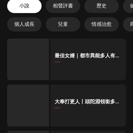
小說
相聲評書
歷史
個人成長
兒童
情感治愈
最佳女婿｜都市異能多人有聲
劇｜一種侃侃｜有聲小說
大奉打更人丨頭陀淵領銜多人
有聲劇|暢聽全集|王鶴棣、田
曦薇主演影視劇原著|賣報小
郎君