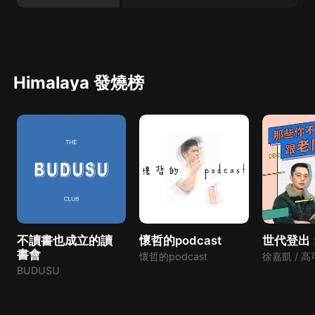
Himalaya 發燒榜
不讀書也成立的讀
懷哲的podcast
世代登出
書會
懷哲的podcast
徐嘉凱 / 
BUDUSU