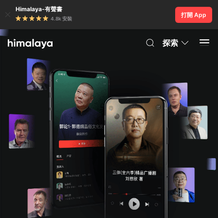
Himalaya-有聲書
打開 App
4.8k 安裝
探索