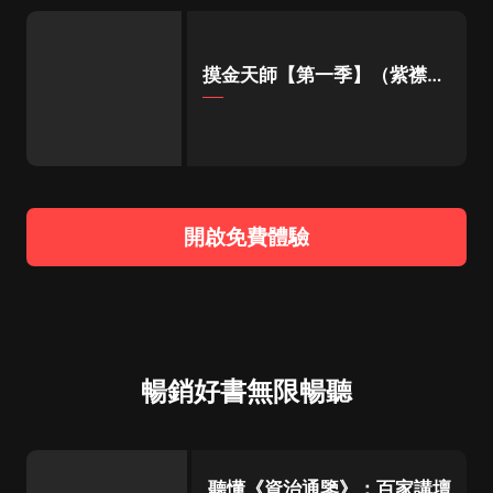
摸金天師【第一季】（紫襟演
播）
開啟免費體驗
暢銷好書無限暢聽
聽懂《資治通鑒》：百家講壇