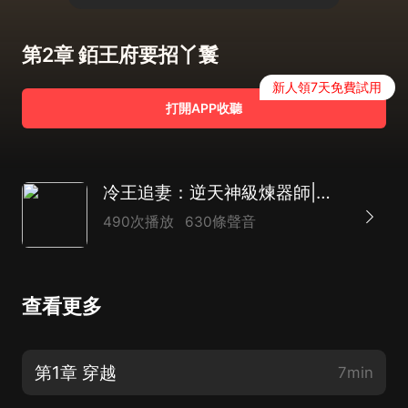
第2章 銆王府要招丫鬟
新人領7天免費試用
打開APP收聽
冷王追妻：逆天神級煉器師|玄幻|言情|爽文
490次播放
630條聲音
查看更多
第1章 穿越
7min