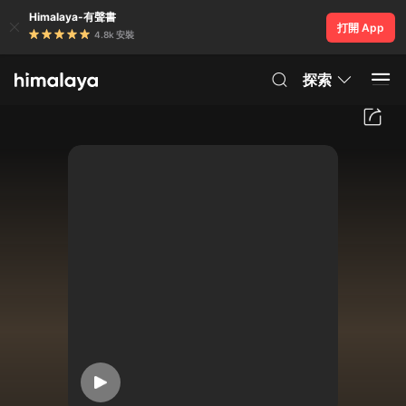
Himalaya-有聲書
打開 App
4.8k 安裝
探索