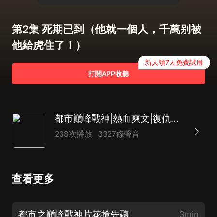
第2集 死期已到（他就一個人，千萬别被
他給虎住了！）
新人領7天免費試用
打開APP收聽
都市巔峰戰神|熱血爽文|復仇虐渣|逆襲|不朽戰神|AI多播
238次播放
3327條聲音
查看更多
都市之巔峰戰神片花搶先聽
3min