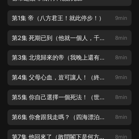
第1集 帝（八方君王！就此停步！）
9min
第2集 死期已到（他就一個人，千萬别被他給虎住了！）
8min
第3集 北境歸來的帝（我晚上還有事，帶著你不方便。）
8min
第4集 父母心血，豈可讓人！（終於擺脫這個古怪的人了！本姑娘終於輕鬆了！）
9min
第5集 你自己選擇一個死法！（世人皆知“帝”恐怖，殊不知“帝”為何恐怖！）
8min
第6集 你會跟我走嗎？（四海漂泊罷了）
8min
第7集 他回來了（敢問閣下是何方家族的存在？）
8min