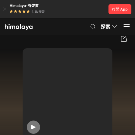
Himalaya-有聲書
打開 App
4.8k 安裝
探索