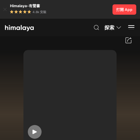
Himalaya-有聲書
打開 App
4.8k 安裝
探索