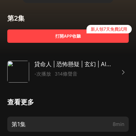
第2集
新人領7天免費試用
打開APP收聽
貸命人 | 恐怖懸疑 | 玄幻 | AI多播
-次播放
314條聲音
查看更多
第1集
8min