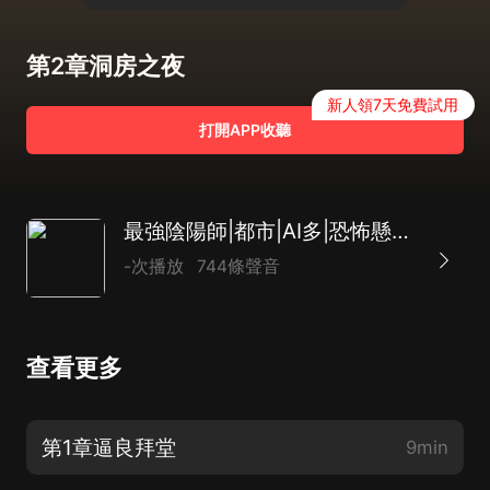
第2章洞房之夜
新人領7天免費試用
打開APP收聽
最強陰陽師|都市|AI多|恐怖懸疑|爽文|AI多播
-次播放
744條聲音
查看更多
第1章逼良拜堂
9min