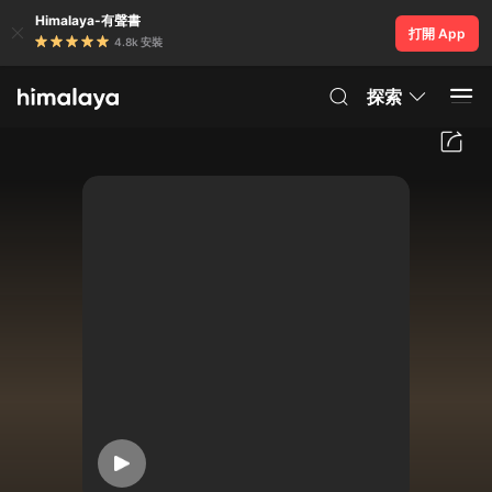
Himalaya-有聲書
打開 App
4.8k 安裝
探索