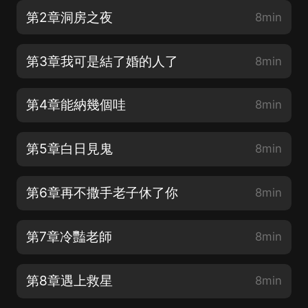
第2章洞房之夜
8min
第3章我可是結了婚的人了
8min
第4章能納幾個哇
8min
第5章白日見鬼
8min
第6章再不撒手老子休了你
8min
第7章冷豔老師
8min
第8章遇上救星
8min