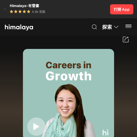
Himalaya-有聲書
打開 App
4.8k 安裝
探索