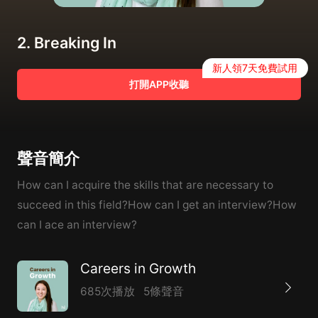
2. Breaking In
新人領7天免費試用
打開APP收聽
聲音簡介
How can I acquire the skills that are necessary to
succeed in this field?How can I get an interview?How
can I ace an interview?
Careers in Growth
685次播放
5條聲音