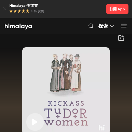
Himalaya-有聲書
打開 App
4.8k 安裝
探索