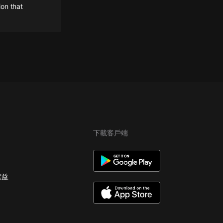
ion that
下載客戶端
權益