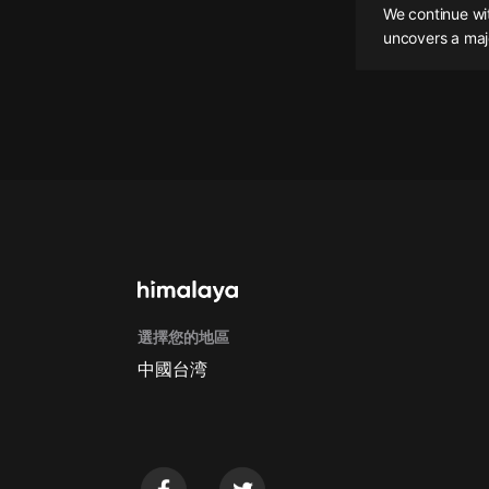
We continue wit
懸疑
uncovers a majo
科幻
好書精講
外語
耽美
認知思維
人文
音樂
選擇您的地區
粵語
中國台湾
頭條
娛樂