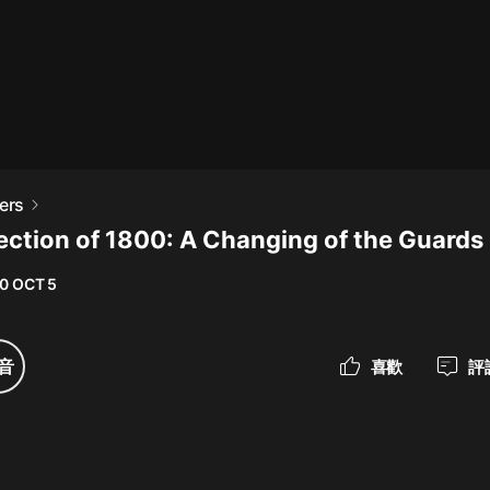
最佳女婿｜都市異能多人有聲劇｜一
種侃侃｜有聲小說
一種侃侃
米小圈上學記:一二三年級 | 暢銷出版
ers
物
lection of 1800: A Changing of the Guards 
米小圈
0 OCT 5
破壞者聯盟篇1-4季·猴子警長科學探
案記|寶寶巴士
寶寶巴士
音
喜歡
評
大奉打更人丨頭陀淵領銜多人有聲
劇|暢聽全集|王鶴棣、田曦薇主演影
視劇原著|賣報小郎君
頭陀淵講故事
總有這樣的歌只想一個人聽