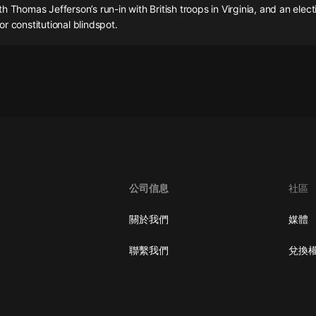
灰姑娘音樂
h Thomas Jefferson’s run-in with British troops in Virginia, and an elect
r constitutional blindspot.
郭德綱於謙相聲全集
德雲社郭德綱相聲VIP
安全警長啦咘啦哆·假期篇|新篇章加
更|寶寶巴士故事
寶寶巴士
凡人修仙傳|楊洋主演影視原著|薑廣
濤配音多播版本
光合積木
公司信息
社區
摸金天師【第一季】（紫襟演播）
關於我們
媒體
有聲的紫襟
聯繫我們
兌換
無敵六皇子|爆笑穿越|無敵流皇子|安
燃領銜有聲小說
安燃