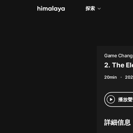
探索
全部
小說
個人成長
Game Chang
相聲評書
2. The E
兒童
20min
202
歷史
情感治愈
播放聲
健康養生
商業財經
詳細信息
廣播劇