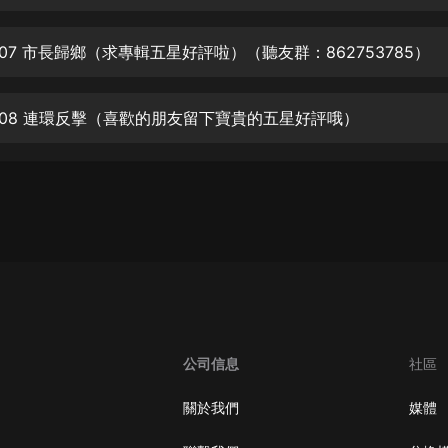
生命科學篇1-2·猴子警長科學探案記|
寶寶巴士科普
寶寶巴士
07 市長歸鄉（求專輯五星好評啦）（聽友群：862753785）
【新民間劇場】我的老千江湖｜ 有聲
的紫襟｜ 魔幻千手
008 連環反擊（喜歡的朋友留下寶貴的五星好評哦）
有聲的紫襟
《夜色鋼琴曲》
夜色鋼琴曲趙海洋
太荒吞天訣丨熱血玄幻丨紫襟領銜有
聲劇
有聲的紫襟
嫡女貴嫁 | 一刀蘇蘇團隊制作 | 古言
宮鬥重生爽文 多人有聲劇
公司信息
社區
一刀蘇蘇
中國大案紀實 | 每日一驚案！真實案
關於我們
媒體
件恐怖刑偵尚文
大舌頭尚文