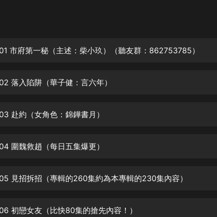
灰姑娘音樂
郭德綱於謙相聲全集
德雲社郭德綱相聲VIP
01 市府第一秘（主述：柴小玖）（聽友群：862753785）
安全警長啦咘啦哆·假期篇|新篇章加
更|寶寶巴士故事
002 落入陷阱（華子健：言六年）
寶寶巴士
凡人修仙傳|楊洋主演影視原著|薑廣
濤配音多播版本
003 赴約（女角色：錦鏵書月）
光合積木
004 圍魏救趙（每日五集爆更）
摸金天師【第一季】（紫襟演播）
有聲的紫襟
005 見招拆招（專輯的260集約為本專輯的230集內容）
無敵六皇子|爆笑穿越|無敵流皇子|安
燃領銜有聲小說
安燃
006 初戀女友（比快80集的搶先內容！）