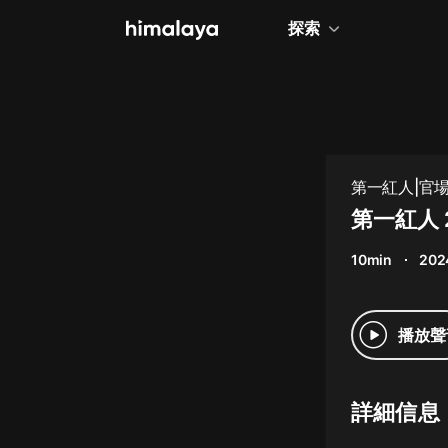
探索
全部
小說
個人成長
第一紅人|官
相聲評書
第一紅人 
兒童
10min
202
歷史
情感治愈
播放聲
健康養生
商業財經
詳細信息
廣播劇