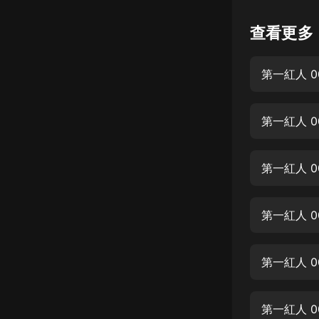
懸疑
查看更多
科幻
第一紅人 0
好書精講
外語
第一紅人 
耽美
認知思維
第一紅人 
人文
音樂
第一紅人 
粵語
第一紅人 
頭條
娛樂
第一紅人 