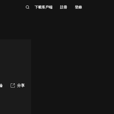
下載客戶端
註冊
登錄
論
分享