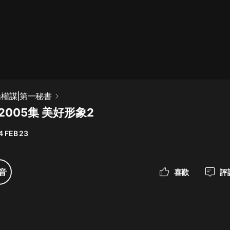
最佳女婿｜都市異能多人有聲劇｜一
種侃侃｜有聲小說
一種侃侃
米小圈上學記:一二三年級 | 暢銷出版
場權謀|第一秘書
物
2005集 美好形象2
米小圈
4 FEB 23
破壞者聯盟篇1-4季·猴子警長科學探
案記|寶寶巴士
寶寶巴士
音
喜歡
評
大奉打更人丨頭陀淵領銜多人有聲
劇|暢聽全集|王鶴棣、田曦薇主演影
視劇原著|賣報小郎君
頭陀淵講故事
總有這樣的歌只想一個人聽