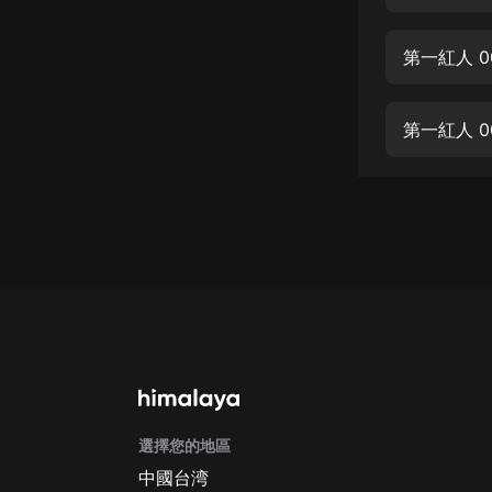
經典名著
人物傳記
第一紅人 0
電影
生活
第一紅人 
英語
日語
課程
少兒教育
二次元
教育培訓
IT科技
選擇您的地區
汽車
中國台湾