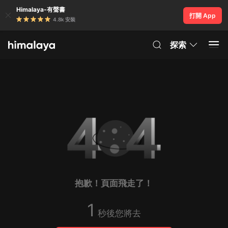
Himalaya-有聲書
打開 App
4.8k 安裝
探索
抱歉！頁面飛走了！
1
秒後您將去