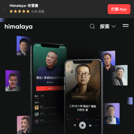
Himalaya-有聲書
打開 App
4.8k 安裝
探索